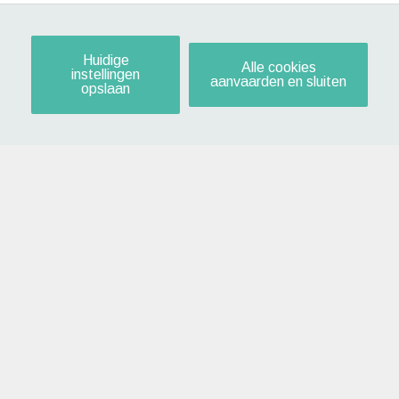
Huidige
Alle cookies
instellingen
aanvaarden en sluiten
opslaan
verkocht
Johan Westerlundplein 3 403
Antwerpen
Modern appt met 2 slpk en
ruim terras nabij 't Eilandje!