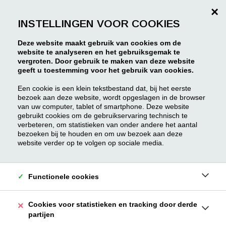
×
INSTELLINGEN VOOR COOKIES
Deze website maakt gebruik van cookies om de
HELAAS, DIT PAND IS
website te analyseren en het gebruiksgemak te
vergroten. Door gebruik te maken van deze website
VERKOCHT
geeft u toestemming voor het gebruik van cookies.
Een cookie is een klein tekstbestand dat, bij het eerste
Niet gevonden wat je
bezoek aan deze website, wordt opgeslagen in de browser
van uw computer, tablet of smartphone. Deze website
zocht?
gebruikt cookies om de gebruikservaring technisch te
verbeteren, om statistieken van onder andere het aantal
bezoeken bij te houden en om uw bezoek aan deze
Blijf als eerste op de hoogte van ons nieuw
website verder op te volgen op sociale media.
aanbod.
SCHRIJF JE HIER IN
Functionele cookies
Cookies voor statistieken en tracking door derde
partijen